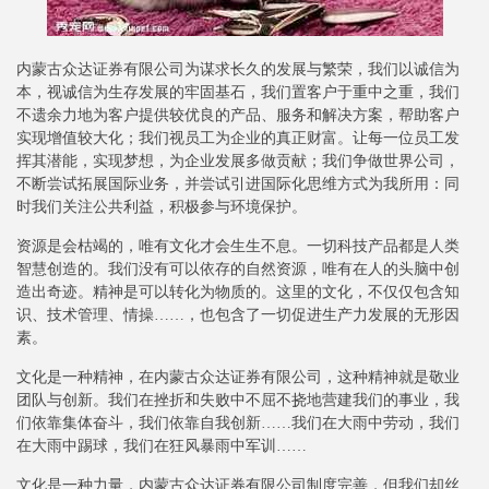
内蒙古众达证券有限公司为谋求长久的发展与繁荣，我们以诚信为
本，视诚信为生存发展的牢固基石，我们置客户于重中之重，我们
不遗余力地为客户提供较优良的产品、服务和解决方案，帮助客户
实现增值较大化；我们视员工为企业的真正财富。让每一位员工发
挥其潜能，实现梦想，为企业发展多做贡献；我们争做世界公司，
不断尝试拓展国际业务，并尝试引进国际化思维方式为我所用：同
时我们关注公共利益，积极参与环境保护。
资源是会枯竭的，唯有文化才会生生不息。一切科技产品都是人类
智慧创造的。我们没有可以依存的自然资源，唯有在人的头脑中创
造出奇迹。精神是可以转化为物质的。这里的文化，不仅仅包含知
识、技术管理、情操……，也包含了一切促进生产力发展的无形因
素。
文化是一种精神，在内蒙古众达证券有限公司，这种精神就是敬业
团队与创新。我们在挫折和失败中不屈不挠地营建我们的事业，我
们依靠集体奋斗，我们依靠自我创新……我们在大雨中劳动，我们
在大雨中踢球，我们在狂风暴雨中军训……
文化是一种力量，内蒙古众达证券有限公司制度完善，但我们却丝