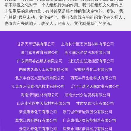
毫不弱视文化对于一个人组织行为的作用。我们把组织文化看作是
非常重要的道德力量，有时甚至是根本性的和决定性的。所以，我
们总是"兵马未动，文化先行"。我们依靠既有的组织文化去选择人，
也依靠它去影响人，改变人，约束人。文化就是我们的灵魂。
甘肃天宇贸易有限公司
上海长宁区宏兴新材料有限公司
澳门嘉青教育有限公司
浙江丽水名梦汽车有限公司
广东揭阳睿杰服务有限公司
浙江舟山弘建能源有限公司
内蒙古久高人工智能有限公司
安徽丽滢化工有限公司
北京丰台区兴源能源有限公司
西藏丰泽生物科技有限公司
江苏泰州安泰信息技术有限公司
辽宁于洪区天顺农业有限公司
海南泽瑞建材有限公司
湖南永州众达贸易有限公司
山东李沧区中天新材料有限公司
甘肃华泰汽车有限公司
新疆隆禾化工有限公司
澳门诚帝新能源股份有限公司
黑龙江兴旺医疗有限公司
广东惠州庆炎智能制造有限公司
云南凡奇化工有限公司
重庆永川区豪具医疗有限公司